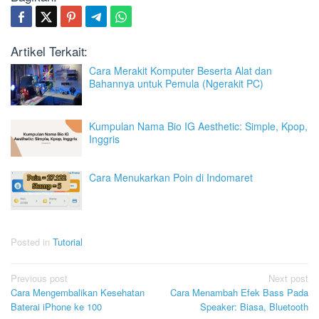
Artikel Terkait:
Cara Merakit Komputer Beserta Alat dan
Bahannya untuk Pemula (Ngerakit PC)
Kumpulan Nama Bio IG Aesthetic: Simple, Kpop,
Inggris
Cara Menukarkan Poin di Indomaret
Posted in
Tutorial
Post
Previous post
Next post
Cara Mengembalikan Kesehatan
Cara Menambah Efek Bass Pada
navigation
Baterai iPhone ke 100
Speaker: Biasa, Bluetooth