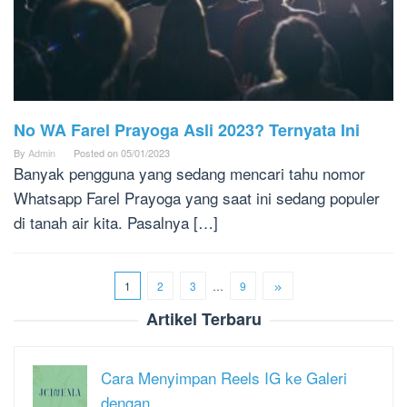
No WA Farel Prayoga Asli 2023? Ternyata Ini
By
Admin
Posted on
05/01/2023
Banyak pengguna yang sedang mencari tahu nomor
Whatsapp Farel Prayoga yang saat ini sedang populer
di tanah air kita. Pasalnya […]
1
2
3
…
9
Artikel Terbaru
Cara Menyimpan Reels IG ke Galeri
dengan…