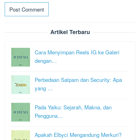
Artikel Terbaru
Cara Menyimpan Reels IG ke Galeri
dengan…
Perbedaan Satpam dan Security: Apa
yang …
Pada Yaiku: Sejarah, Makna, dan
Pengguna…
Apakah Elbyci Mengandung Merkuri?