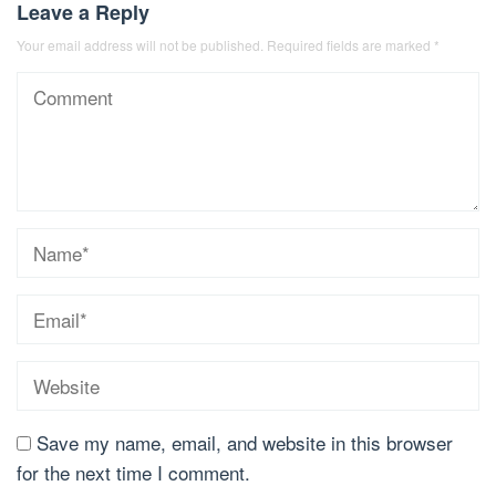
Leave a Reply
Your email address will not be published.
Required fields are marked
*
Save my name, email, and website in this browser
for the next time I comment.