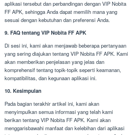
aplikasi tersebut dan perbandingan dengan VIP Nobita
FF APK, sehingga Anda dapat memilih mana yang
sesuai dengan kebutuhan dan preferensi Anda.
9. FAQ tentang VIP Nobita FF APK
Di sesi ini, kami akan menjawab beberapa pertanyaan
yang sering diajukan tentang VIP Nobita FF APK. Kami
akan memberikan penjelasan yang jelas dan
komprehensif tentang topik-topik seperti keamanan,
kompatibilitas, dan kegunaan aplikasi ini.
10. Kesimpulan
Pada bagian terakhir artikel ini, kami akan
menyimpulkan semua informasi yang telah kami
berikan tentang VIP Nobita FF APK. Kami akan
menggarisbawahi manfaat dan kelebihan dari aplikasi