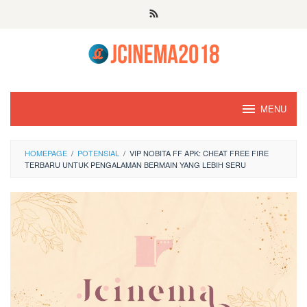
Skip
to
content
MENU
HOMEPAGE
/
POTENSIAL
/
VIP NOBITA FF APK: CHEAT FREE FIRE
TERBARU UNTUK PENGALAMAN BERMAIN YANG LEBIH SERU