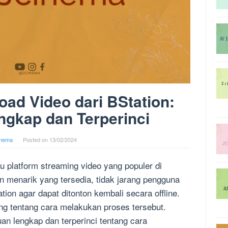
ad Video dari BStation:
gkap dan Terperinci
inema
Posted on
13/02/2024
tu platform streaming video yang populer di
 menarik yang tersedia, tidak jarang pengguna
ion agar dapat ditonton kembali secara offline.
g tentang cara melakukan proses tersebut.
an lengkap dan terperinci tentang cara