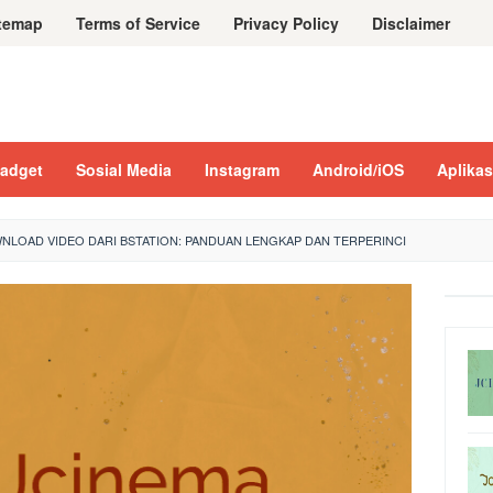
temap
Terms of Service
Privacy Policy
Disclaimer
adget
Sosial Media
Instagram
Android/iOS
Aplikas
LOAD VIDEO DARI BSTATION: PANDUAN LENGKAP DAN TERPERINCI