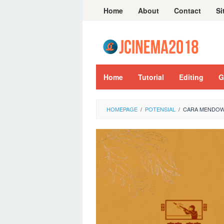
Skip
Home
About
Contact
Si
to
content
Home
Tutorial
Editing
G
HOMEPAGE
/
POTENSIAL
/
CARA MENDOWN