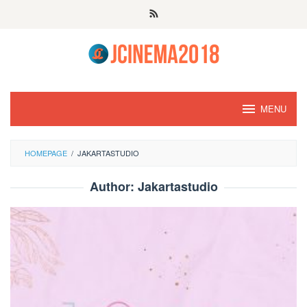
Skip
to
content
MENU
HOMEPAGE
/
JAKARTASTUDIO
Author:
Jakartastudio