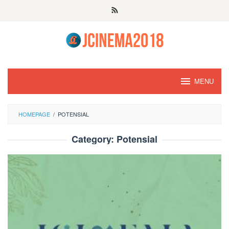
Skip
to
content
MENU
HOMEPAGE
/
POTENSIAL
Category:
Potensial