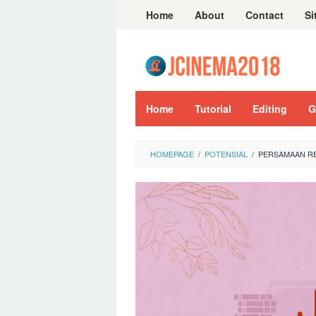
Skip
Home
About
Contact
Si
to
content
Home
Tutorial
Editing
G
HOMEPAGE
/
POTENSIAL
/
PERSAMAAN RE