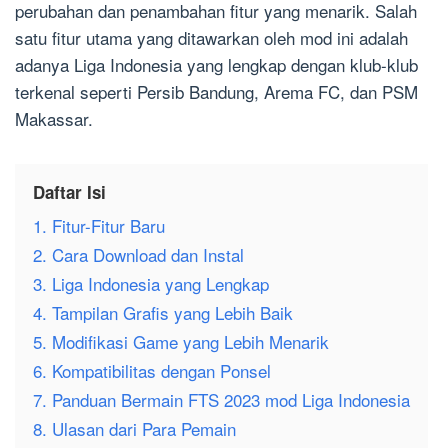
perubahan dan penambahan fitur yang menarik. Salah
satu fitur utama yang ditawarkan oleh mod ini adalah
adanya Liga Indonesia yang lengkap dengan klub-klub
terkenal seperti Persib Bandung, Arema FC, dan PSM
Makassar.
Daftar Isi
1. Fitur-Fitur Baru
2. Cara Download dan Instal
3. Liga Indonesia yang Lengkap
4. Tampilan Grafis yang Lebih Baik
5. Modifikasi Game yang Lebih Menarik
6. Kompatibilitas dengan Ponsel
7. Panduan Bermain FTS 2023 mod Liga Indonesia
8. Ulasan dari Para Pemain