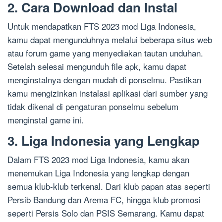
2. Cara Download dan Instal
Untuk mendapatkan FTS 2023 mod Liga Indonesia,
kamu dapat mengunduhnya melalui beberapa situs web
atau forum game yang menyediakan tautan unduhan.
Setelah selesai mengunduh file apk, kamu dapat
menginstalnya dengan mudah di ponselmu. Pastikan
kamu mengizinkan instalasi aplikasi dari sumber yang
tidak dikenal di pengaturan ponselmu sebelum
menginstal game ini.
3. Liga Indonesia yang Lengkap
Dalam FTS 2023 mod Liga Indonesia, kamu akan
menemukan Liga Indonesia yang lengkap dengan
semua klub-klub terkenal. Dari klub papan atas seperti
Persib Bandung dan Arema FC, hingga klub promosi
seperti Persis Solo dan PSIS Semarang. Kamu dapat