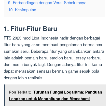
9. Perbandingan dengan Versi Sebelumnya
10. Kesimpulan
1. Fitur-Fitur Baru
FTS 2023 mod Liga Indonesia hadir dengan berbagai
fitur baru yang akan membuat pengalaman bermainmu
semakin seru. Beberapa fitur yang ditambahkan antara
lain adalah pemain baru, stadion baru, jersey terbaru,
dan masih banyak lagi. Dengan adanya fitur ini, kamu
dapat merasakan sensasi bermain game sepak bola
dengan lebih realistis.
Pos Terkait:
Turunan Fungsi Logaritma: Panduan
Lengkap untuk Menghitung dan Memahami