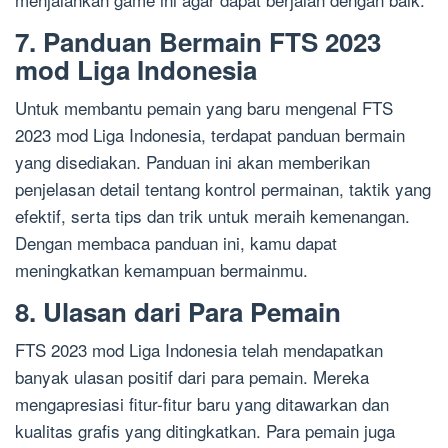
7. Panduan Bermain FTS 2023
mod Liga Indonesia
Untuk membantu pemain yang baru mengenal FTS
2023 mod Liga Indonesia, terdapat panduan bermain
yang disediakan. Panduan ini akan memberikan
penjelasan detail tentang kontrol permainan, taktik yang
efektif, serta tips dan trik untuk meraih kemenangan.
Dengan membaca panduan ini, kamu dapat
meningkatkan kemampuan bermainmu.
8. Ulasan dari Para Pemain
FTS 2023 mod Liga Indonesia telah mendapatkan
banyak ulasan positif dari para pemain. Mereka
mengapresiasi fitur-fitur baru yang ditawarkan dan
kualitas grafis yang ditingkatkan. Para pemain juga