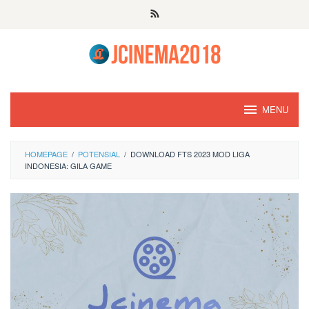
Skip
to
content
MENU
HOMEPAGE
/
POTENSIAL
/
DOWNLOAD FTS 2023 MOD LIGA
INDONESIA: GILA GAME