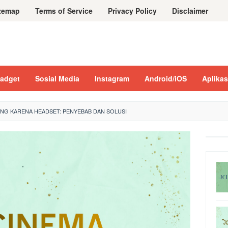
temap
Terms of Service
Privacy Policy
Disclaimer
adget
Sosial Media
Instagram
Android/iOS
Aplikas
ANG KARENA HEADSET: PENYEBAB DAN SOLUSI