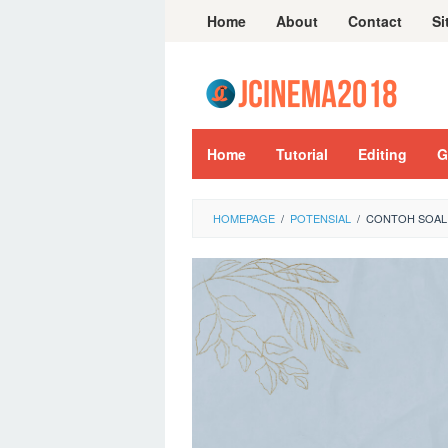
Skip
Home
About
Contact
Si
to
content
Home
Tutorial
Editing
G
HOMEPAGE
/
POTENSIAL
/
CONTOH SOAL 