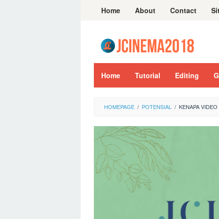
Skip
Home
About
Contact
Si
to
content
Home
Tutorial
Editing
G
HOMEPAGE
/
POTENSIAL
/
KENAPA VIDEO 