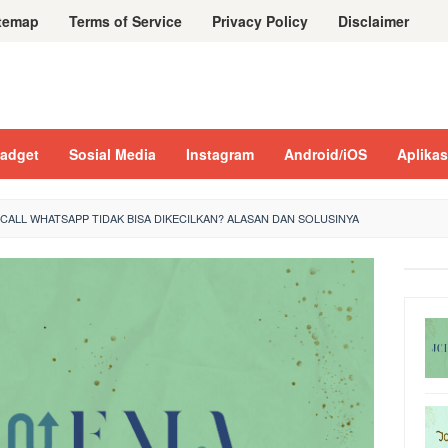
temap
Terms of Service
Privacy Policy
Disclaimer
adget
Sosial Media
Instagram
Android/iOS
Aplikas
CALL WHATSAPP TIDAK BISA DIKECILKAN? ALASAN DAN SOLUSINYA