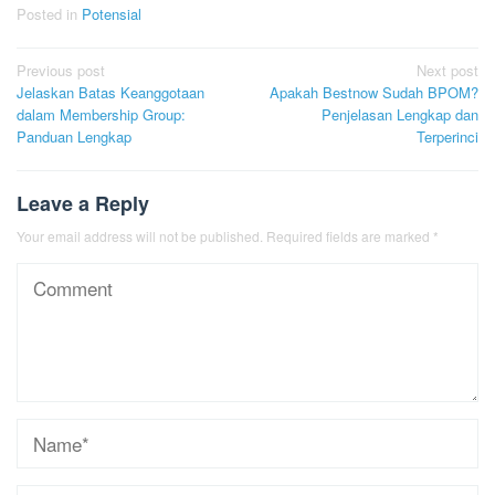
Posted in
Potensial
Post
Previous post
Next post
Jelaskan Batas Keanggotaan
Apakah Bestnow Sudah BPOM?
navigation
dalam Membership Group:
Penjelasan Lengkap dan
Panduan Lengkap
Terperinci
Leave a Reply
Your email address will not be published.
Required fields are marked
*