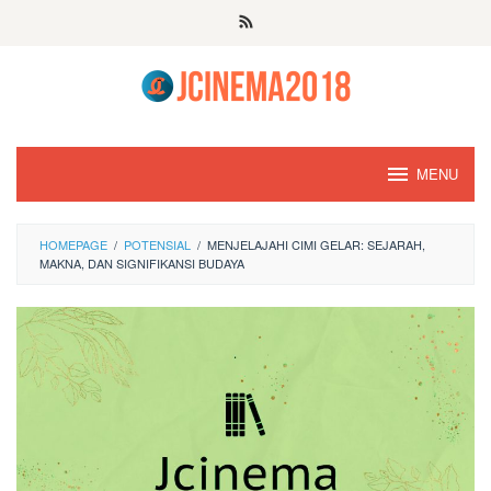
Skip
to
content
MENU
HOMEPAGE
/
POTENSIAL
/
MENJELAJAHI CIMI GELAR: SEJARAH,
MAKNA, DAN SIGNIFIKANSI BUDAYA