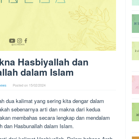
kna Hasbiyallah dan
llah dalam Islam
news
Posted on
15/02/2024
ah dua kalimat yang sering kita dengar dalam
kah sebenarnya arti dan makna dari kedua
kita akan membahas secara lengkap dan mendalam
ah dan Hasbunallah dalam Islam.
arti dari kalimat Hasbiyallah. Dalam bahasa Arab,