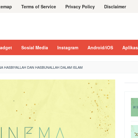
temap
Terms of Service
Privacy Policy
Disclaimer
adget
Sosial Media
Instagram
Android/iOS
Aplikas
NA HASBIYALLAH DAN HASBUNALLAH DALAM ISLAM