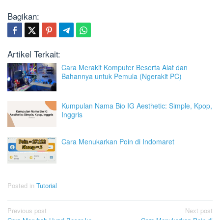
Bagikan:
Artikel Terkait:
Cara Merakit Komputer Beserta Alat dan
Bahannya untuk Pemula (Ngerakit PC)
Kumpulan Nama Bio IG Aesthetic: Simple, Kpop,
Inggris
Cara Menukarkan Poin di Indomaret
Posted in
Tutorial
Post
Previous post
Next post