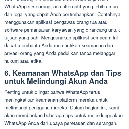
WhatsApp seseorang, ada alternatif yang lebih aman
dan legal yang dapat Anda pertimbangkan. Contohnya,
menggunakan aplikasi pengawas orang tua atau
software pemantauan karyawan yang dirancang untuk
tujuan yang sah. Menggunakan aplikasi semacam ini
dapat membantu Anda memastikan keamanan dan
privasi orang yang Anda pedulikan tanpa melanggar
hukum atau etika.
6. Keamanan WhatsApp dan Tips
untuk Melindungi Akun Anda
Penting untuk diingat bahwa WhatsApp terus
meningkatkan keamanan platform mereka untuk
melindungi pengguna mereka. Dalam bagian ini, kami
akan memberikan beberapa tips untuk melindungi akun
WhatsApp Anda dari upaya peretasan dan serangan.