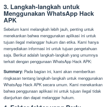
3. Langkah-langkah untuk
Menggunakan WhatsApp Hack
APK
Sebelum kami melangkah lebih jauh, penting untuk
menekankan bahwa menggunakan aplikasi ini untuk
tujuan ilegal melanggar hukum dan etika. Kami hanya
menyediakan informasi ini untuk tujuan pengetahuan
saja. Berikut adalah langkah-langkah yang umumnya
terkait dengan penggunaan WhatsApp Hack APK:
Pada bagian ini, kami akan memberikan
Summary:
ringkasan tentang langkah-langkah untuk menggunakan
WhatsApp Hack APK secara umum. Kami menekankan
bahwa penggunaan aplikasi ini untuk tujuan ilegal tidak
dianjurkan dan dapat melanggar hukum.