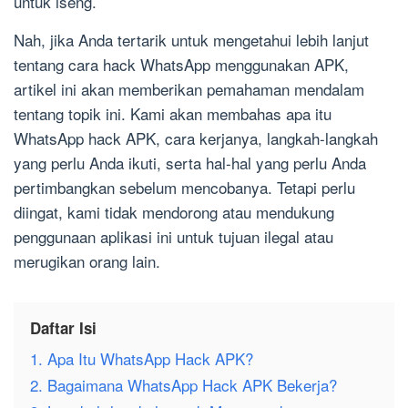
untuk iseng.
Nah, jika Anda tertarik untuk mengetahui lebih lanjut
tentang cara hack WhatsApp menggunakan APK,
artikel ini akan memberikan pemahaman mendalam
tentang topik ini. Kami akan membahas apa itu
WhatsApp hack APK, cara kerjanya, langkah-langkah
yang perlu Anda ikuti, serta hal-hal yang perlu Anda
pertimbangkan sebelum mencobanya. Tetapi perlu
diingat, kami tidak mendorong atau mendukung
penggunaan aplikasi ini untuk tujuan ilegal atau
merugikan orang lain.
Daftar Isi
1. Apa Itu WhatsApp Hack APK?
2. Bagaimana WhatsApp Hack APK Bekerja?