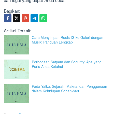
dan legal yang dapat Anda coba.
Bagikan:
Artikel Terkait:
Cara Menyimpan Reels IG ke Galeri dengan
Musik: Panduan Lengkap
Perbedaan Satpam dan Security: Apa yang
Perlu Anda Ketahui
Pada Yaiku: Sejarah, Makna, dan Penggunaan
dalam Kehidupan Sehari-hari