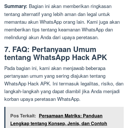
Bagian ini akan memberikan ringkasan
Summary:
tentang alternatif yang lebih aman dan legal untuk
memantau akun WhatsApp orang lain. Kami juga akan
memberikan tips tentang keamanan WhatsApp dan
melindungi akun Anda dari upaya peretasan.
7. FAQ: Pertanyaan Umum
tentang WhatsApp Hack APK
Pada bagian ini, kami akan menjawab beberapa
pertanyaan umum yang sering diajukan tentang
WhatsApp Hack APK. Ini termasuk legalitas, risiko, dan
langkah-langkah yang dapat diambil jika Anda menjadi
korban upaya peretasan WhatsApp.
Pos Terkait:
Persamaan Matriks: Panduan
Lengkap tentang Konsep, Jenis, dan Contoh