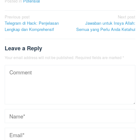
Posted in
Potensial
Post
Previous post
Next post
Telegram di Hack: Penjelasan
Jawaban untuk Insya Allah:
navigation
Lengkap dan Komprehensif
Semua yang Perlu Anda Ketahui
Leave a Reply
Your email address will not be published.
Required fields are marked
*