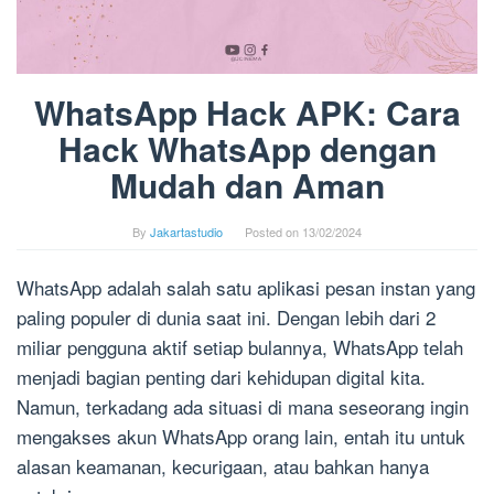
WhatsApp Hack APK: Cara
Hack WhatsApp dengan
Mudah dan Aman
By
Jakartastudio
Posted on
13/02/2024
WhatsApp adalah salah satu aplikasi pesan instan yang
paling populer di dunia saat ini. Dengan lebih dari 2
miliar pengguna aktif setiap bulannya, WhatsApp telah
menjadi bagian penting dari kehidupan digital kita.
Namun, terkadang ada situasi di mana seseorang ingin
mengakses akun WhatsApp orang lain, entah itu untuk
alasan keamanan, kecurigaan, atau bahkan hanya