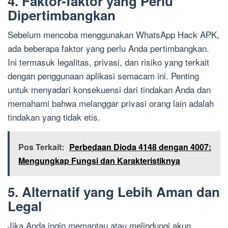
4. Faktor-faktor yang Perlu
Dipertimbangkan
Sebelum mencoba menggunakan WhatsApp Hack APK,
ada beberapa faktor yang perlu Anda pertimbangkan.
Ini termasuk legalitas, privasi, dan risiko yang terkait
dengan penggunaan aplikasi semacam ini. Penting
untuk menyadari konsekuensi dari tindakan Anda dan
memahami bahwa melanggar privasi orang lain adalah
tindakan yang tidak etis.
Pos Terkait:
Perbedaan Dioda 4148 dengan 4007:
Mengungkap Fungsi dan Karakteristiknya
5. Alternatif yang Lebih Aman dan
Legal
Jika Anda ingin memantau atau melindungi akun