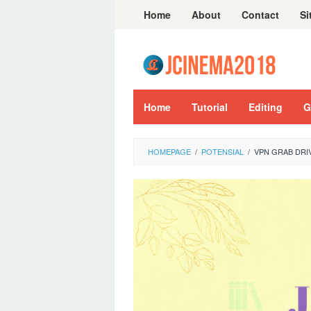
Skip
Home
About
Contact
Si
to
content
Home
Tutorial
Editing
G
HOMEPAGE
/
POTENSIAL
/
VPN GRAB DRI