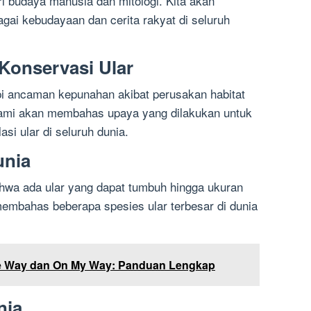
ri budaya manusia dan mitologi. Kita akan
agai kebudayaan dan cerita rakyat di seluruh
Konservasi Ular
i ancaman kepunahan akibat perusakan habitat
Kami akan membahas upaya yang dilakukan untuk
si ular di seluruh dunia.
unia
hwa ada ular yang dapat tumbuh hingga ukuran
membahas beberapa spesies ular terbesar di dunia
e Way dan On My Way: Panduan Lengkap
nia