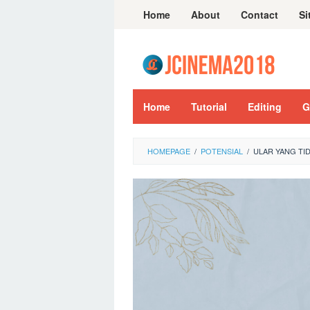
Skip
Home
About
Contact
Si
to
content
Home
Tutorial
Editing
G
HOMEPAGE
/
POTENSIAL
/
ULAR YANG TI