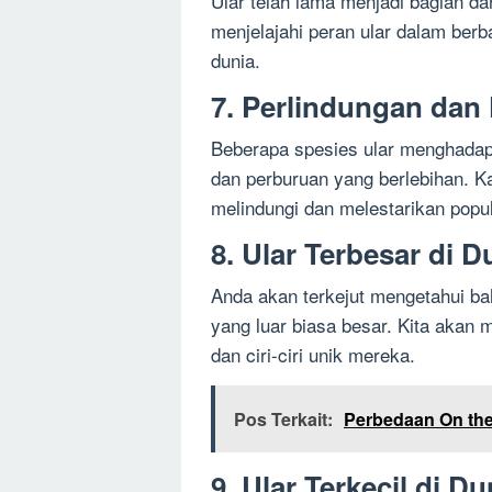
Ular telah lama menjadi bagian da
menjelajahi peran ular dalam berb
dunia.
7. Perlindungan dan 
Beberapa spesies ular menghadap
dan perburuan yang berlebihan. 
melindungi dan melestarikan popula
8. Ular Terbesar di D
Anda akan terkejut mengetahui ba
yang luar biasa besar. Kita akan 
dan ciri-ciri unik mereka.
Pos Terkait:
Perbedaan On th
9. Ular Terkecil di Du