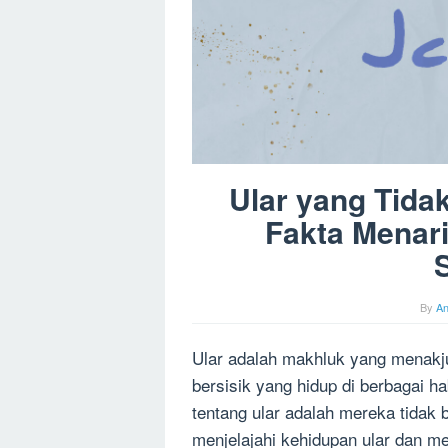
Ular yang Tida
Fakta Menar
By
A
Ular adalah makhluk yang menakju
bersisik yang hidup di berbagai ha
tentang ular adalah mereka tidak b
menjelajahi kehidupan ular dan m