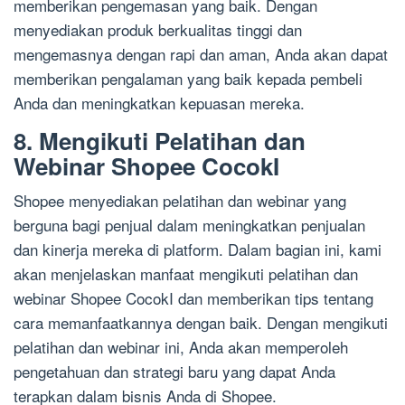
memberikan pengemasan yang baik. Dengan
menyediakan produk berkualitas tinggi dan
mengemasnya dengan rapi dan aman, Anda akan dapat
memberikan pengalaman yang baik kepada pembeli
Anda dan meningkatkan kepuasan mereka.
8. Mengikuti Pelatihan dan
Webinar Shopee CocokI
Shopee menyediakan pelatihan dan webinar yang
berguna bagi penjual dalam meningkatkan penjualan
dan kinerja mereka di platform. Dalam bagian ini, kami
akan menjelaskan manfaat mengikuti pelatihan dan
webinar Shopee CocokI dan memberikan tips tentang
cara memanfaatkannya dengan baik. Dengan mengikuti
pelatihan dan webinar ini, Anda akan memperoleh
pengetahuan dan strategi baru yang dapat Anda
terapkan dalam bisnis Anda di Shopee.