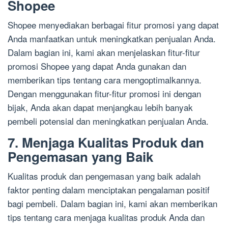
Shopee
Shopee menyediakan berbagai fitur promosi yang dapat
Anda manfaatkan untuk meningkatkan penjualan Anda.
Dalam bagian ini, kami akan menjelaskan fitur-fitur
promosi Shopee yang dapat Anda gunakan dan
memberikan tips tentang cara mengoptimalkannya.
Dengan menggunakan fitur-fitur promosi ini dengan
bijak, Anda akan dapat menjangkau lebih banyak
pembeli potensial dan meningkatkan penjualan Anda.
7. Menjaga Kualitas Produk dan
Pengemasan yang Baik
Kualitas produk dan pengemasan yang baik adalah
faktor penting dalam menciptakan pengalaman positif
bagi pembeli. Dalam bagian ini, kami akan memberikan
tips tentang cara menjaga kualitas produk Anda dan