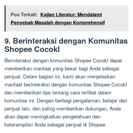
Pos Terkait:
Kajian Literatur: Mendalami
Penyebab Masalah dengan Komprehensif
9. Berinteraksi dengan Komunitas
Shopee CocokI
Berinteraksi dengan komunitas Shopee CocokI dapat
memberikan manfaat yang besar bagi Anda sebagai
penjual. Dalam bagian ini, kami akan menjelaskan
manfaat berinteraksi dengan komunitas Shopee CocokI
dan memberikan tips tentang cara terlibat dalam
komunitas ini. Dengan berbagi pengalaman, belajar dari
penjual lain, dan saling memberikan dukungan, Anda
akan dapat meningkatkan pengetahuan dan
keterampilan Anda sebagai penjual di Shopee.