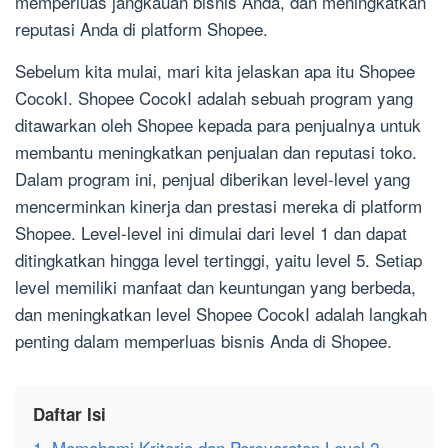
memperluas jangkauan bisnis Anda, dan meningkatkan
reputasi Anda di platform Shopee.
Sebelum kita mulai, mari kita jelaskan apa itu Shopee
CocokI. Shopee CocokI adalah sebuah program yang
ditawarkan oleh Shopee kepada para penjualnya untuk
membantu meningkatkan penjualan dan reputasi toko.
Dalam program ini, penjual diberikan level-level yang
mencerminkan kinerja dan prestasi mereka di platform
Shopee. Level-level ini dimulai dari level 1 dan dapat
ditingkatkan hingga level tertinggi, yaitu level 5. Setiap
level memiliki manfaat dan keuntungan yang berbeda,
dan meningkatkan level Shopee CocokI adalah langkah
penting dalam memperluas bisnis Anda di Shopee.
Daftar Isi
1. Memahami Kriteria dan Persyaratan Level 2