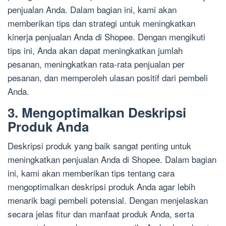
penjualan Anda. Dalam bagian ini, kami akan
memberikan tips dan strategi untuk meningkatkan
kinerja penjualan Anda di Shopee. Dengan mengikuti
tips ini, Anda akan dapat meningkatkan jumlah
pesanan, meningkatkan rata-rata penjualan per
pesanan, dan memperoleh ulasan positif dari pembeli
Anda.
3. Mengoptimalkan Deskripsi
Produk Anda
Deskripsi produk yang baik sangat penting untuk
meningkatkan penjualan Anda di Shopee. Dalam bagian
ini, kami akan memberikan tips tentang cara
mengoptimalkan deskripsi produk Anda agar lebih
menarik bagi pembeli potensial. Dengan menjelaskan
secara jelas fitur dan manfaat produk Anda, serta