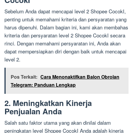
Sebelum Anda dapat mencapai level 2 Shopee CocokI,
penting untuk memahami kriteria dan persyaratan yang
harus dipenuhi. Dalam bagian ini, kami akan membahas
kriteria dan persyaratan level 2 Shopee CocokI secara
rinci. Dengan memahami persyaratan ini, Anda akan
dapat mempersiapkan diri dengan baik untuk mencapai
level 2.
Pos Terkait:
Cara Menonaktifkan Balon Obrolan
Telegram: Panduan Lengkap
2. Meningkatkan Kinerja
Penjualan Anda
Salah satu faktor utama yang akan dinilai dalam
peningkatan level Shopee CocokI Anda adalah kinerja