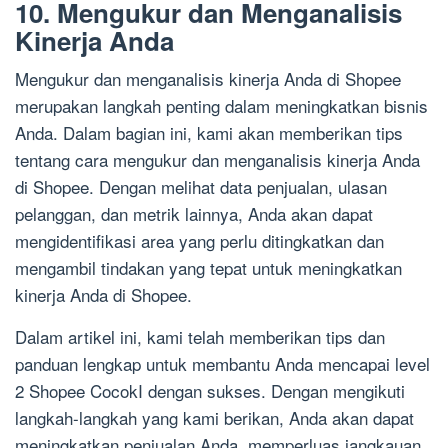
10. Mengukur dan Menganalisis
Kinerja Anda
Mengukur dan menganalisis kinerja Anda di Shopee
merupakan langkah penting dalam meningkatkan bisnis
Anda. Dalam bagian ini, kami akan memberikan tips
tentang cara mengukur dan menganalisis kinerja Anda
di Shopee. Dengan melihat data penjualan, ulasan
pelanggan, dan metrik lainnya, Anda akan dapat
mengidentifikasi area yang perlu ditingkatkan dan
mengambil tindakan yang tepat untuk meningkatkan
kinerja Anda di Shopee.
Dalam artikel ini, kami telah memberikan tips dan
panduan lengkap untuk membantu Anda mencapai level
2 Shopee CocokI dengan sukses. Dengan mengikuti
langkah-langkah yang kami berikan, Anda akan dapat
meningkatkan penjualan Anda, memperluas jangkauan