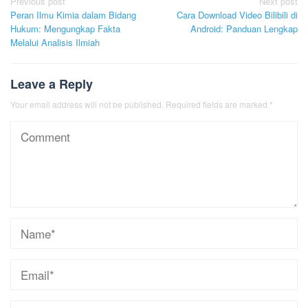
Post
Previous post
Next post
Peran Ilmu Kimia dalam Bidang
Cara Download Video Bilibili di
navigation
Hukum: Mengungkap Fakta
Android: Panduan Lengkap
Melalui Analisis Ilmiah
Leave a Reply
Your email address will not be published.
Required fields are marked
*