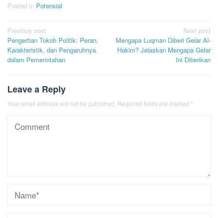
Posted in
Potensial
Post
Previous post
Next post
Pengertian Tokoh Politik: Peran,
Mengapa Luqman Diberi Gelar Al-
navigation
Karakteristik, dan Pengaruhnya
Hakim? Jelaskan Mengapa Gelar
dalam Pemerintahan
Ini Diberikan
Leave a Reply
Your email address will not be published.
Required fields are marked
*