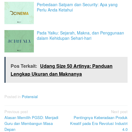
Perbedaan Satpam dan Security: Apa yang
Perlu Anda Ketahui
Pada Yaiku: Sejarah, Makna, dan Penggunaan
dalam Kehidupan Sehari-hari
Pos Terkait:
Udang Size 50 Artinya: Panduan
Lengkap Ukuran dan Maknanya
Posted in
Potensial
Post
Previous post
Next post
Alasan Memilih PGSD: Menjadi
Pentingnya Keberadaan Produk
navigation
Guru dan Membangun Masa
Kreatif pada Era Revolusi Industri
Depan
4.0