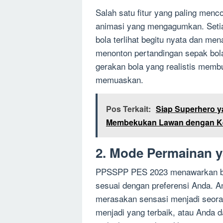
Salah satu fitur yang paling men
animasi yang mengagumkan. Setiap
bola terlihat begitu nyata dan m
menonton pertandingan sepak bol
gerakan bola yang realistis mem
memuaskan.
Pos Terkait:
Siap Superhero y
Membekukan Lawan dengan K
2. Mode Permainan 
PPSSPP PES 2023 menawarkan ber
sesuai dengan preferensi Anda. 
merasakan sensasi menjadi seora
menjadi yang terbaik, atau Anda