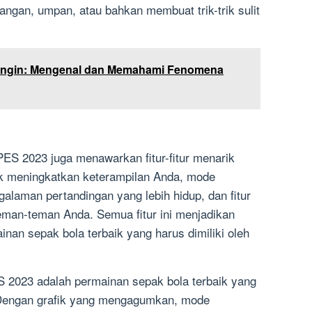
ngan, umpan, atau bahkan membuat trik-trik sulit
 Dingin: Mengenal dan Memahami Fenomena
 PES 2023 juga menawarkan fitur-fitur menarik
tuk meningkatkan keterampilan Anda, mode
laman pertandingan yang lebih hidup, dan fitur
teman-teman Anda. Semua fitur ini menjadikan
n sepak bola terbaik yang harus dimiliki oleh
2023 adalah permainan sepak bola terbaik yang
 Dengan grafik yang mengagumkan, mode