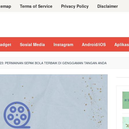
temap
Terms of Service
Privacy Policy
Disclaimer
adget
Sosial Media
Instagram
Android/iOS
Aplikas
023: PERMAINAN SEPAK BOLA TERBAIK DI GENGGAMAN TANGAN ANDA