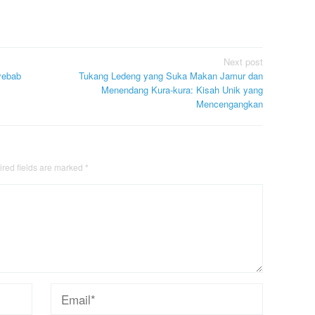
Next post
yebab
Tukang Ledeng yang Suka Makan Jamur dan
Menendang Kura-kura: Kisah Unik yang
Mencengangkan
red fields are marked
*