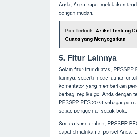
Anda, Anda dapat melakukan tenda
dengan mudah.
Pos Terkait:
Artikel Tentang
Cuaca yang Menyegarkan
5. Fitur Lainnya
Selain fitur-fitur di atas, PPSSPP
lainnya, seperti mode latihan un
komentator yang memberikan penga
berbagi replika gol Anda dengan 
PPSSPP PES 2023 sebagai permaina
setiap penggemar sepak bola.
Secara keseluruhan, PPSSPP PES 
dapat dimainkan di ponsel Anda.