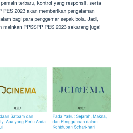
emain terbaru, kontrol yang responsif, serta
SSPP PES 2023 akan memberikan pengalaman
alam bagi para penggemar sepak bola. Jadi,
dan mainkan PPSSPP PES 2023 sekarang juga!
daan Satpam dan
Pada Yaiku: Sejarah, Makna,
ity: Apa yang Perlu Anda
dan Penggunaan dalam
ui
Kehidupan Sehari-hari