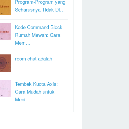
Program-Program yang
Seharusnya Tidak Di…
Kode Command Block
Rumah Mewah: Cara
Mem…
room chat adalah
Tembak Kuota Axis:
Cara Mudah untuk
Meni…