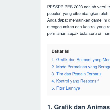
PPSSPP PES 2023 adalah versi ter
populer, yang dikembangkan ole
Anda dapat memainkan game ini d
mengagumkan dan kontrol yang re
permainan sepak bola seru di man
Daftar Isi
1. Grafik dan Animasi yang M
2. Mode Permainan yang Bera
3. Tim dan Pemain Terbaru
4. Kontrol yang Responsif
5. Fitur Lainnya
1. Grafik dan Anim