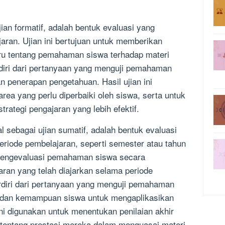
ujian formatif, adalah bentuk evaluasi yang
aran. Ujian ini bertujuan untuk memberikan
ru tentang pemahaman siswa terhadap materi
erdiri dari pertanyaan yang menguji pemahaman
an penerapan pengetahuan. Hasil ujian ini
area yang perlu diperbaiki oleh siswa, serta untuk
ategi pengajaran yang lebih efektif.
enal sebagai ujian sumatif, adalah bentuk evaluasi
eriode pembelajaran, seperti semester atau tahun
k mengevaluasi pemahaman siswa secara
aran yang telah diajarkan selama periode
 terdiri dari pertanyaan yang menguji pemahaman
s, dan kemampuan siswa untuk mengaplikasikan
ni digunakan untuk menentukan penilaian akhir
entang prestasi mereka dalam menguasai materi