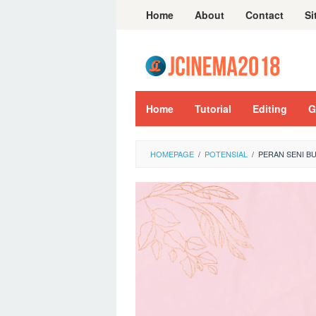
Skip
Home
About
Contact
Si
to
content
Home
Tutorial
Editing
G
HOMEPAGE
/
POTENSIAL
/
PERAN SENI B