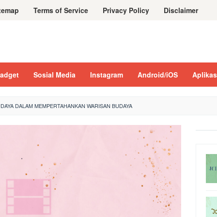
temap
Terms of Service
Privacy Policy
Disclaimer
adget
Sosial Media
Instagram
Android/iOS
Aplikas
UDAYA DALAM MEMPERTAHANKAN WARISAN BUDAYA