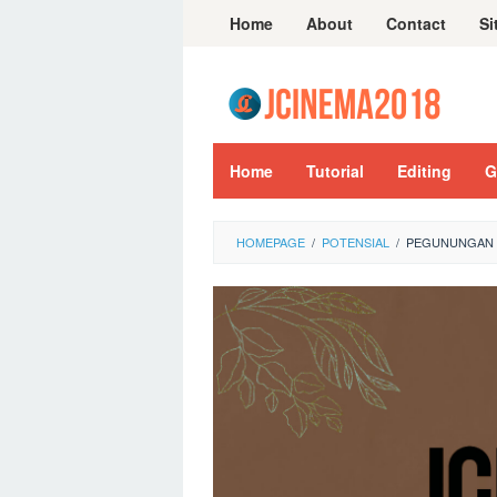
Skip
Home
About
Contact
Si
to
content
Home
Tutorial
Editing
G
HOMEPAGE
/
POTENSIAL
/
PEGUNUNGAN M