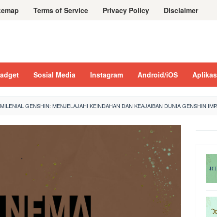
temap
Terms of Service
Privacy Policy
Disclaimer
adget
Sosial Media
Instagram
Android/iOS
Aplikas
ILENIAL GENSHIN: MENJELAJAHI KEINDAHAN DAN KEAJAIBAN DUNIA GENSHIN IM