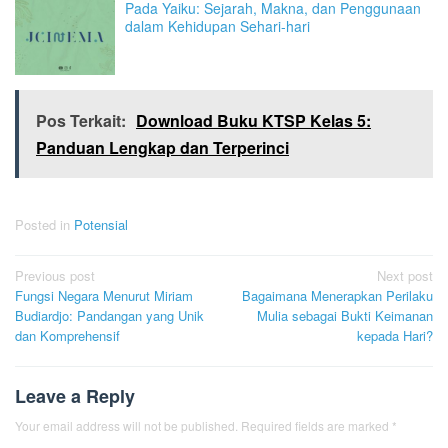
Pada Yaiku: Sejarah, Makna, dan Penggunaan
dalam Kehidupan Sehari-hari
Pos Terkait:
Download Buku KTSP Kelas 5:
Panduan Lengkap dan Terperinci
Posted in
Potensial
Post
Previous post
Next post
Fungsi Negara Menurut Miriam
Bagaimana Menerapkan Perilaku
navigation
Budiardjo: Pandangan yang Unik
Mulia sebagai Bukti Keimanan
dan Komprehensif
kepada Hari?
Leave a Reply
Your email address will not be published.
Required fields are marked
*