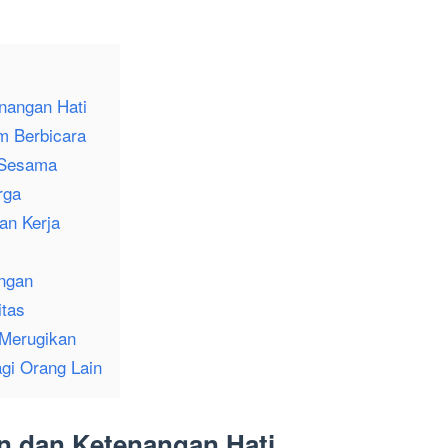
nangan Hati
am Berbicara
 Sesama
rga
an Kerja
ungan
itas
 Merugikan
gi Orang Lain
n dan Ketenangan Hati