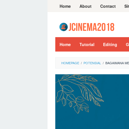
Skip
Home
About
Contact
Si
to
content
Home
Tutorial
Editing
G
HOMEPAGE
/
POTENSIAL
/
BAGAIMANA ME