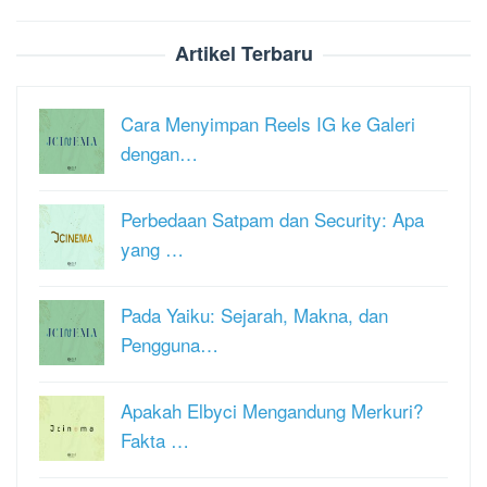
Artikel Terbaru
Cara Menyimpan Reels IG ke Galeri
dengan…
Perbedaan Satpam dan Security: Apa
yang …
Pada Yaiku: Sejarah, Makna, dan
Pengguna…
Apakah Elbyci Mengandung Merkuri?
Fakta …