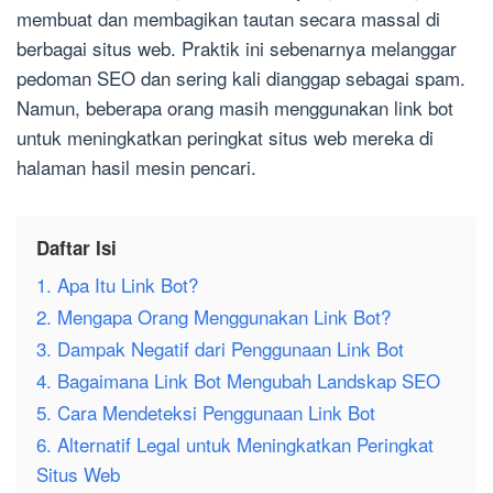
membuat dan membagikan tautan secara massal di
berbagai situs web. Praktik ini sebenarnya melanggar
pedoman SEO dan sering kali dianggap sebagai spam.
Namun, beberapa orang masih menggunakan link bot
untuk meningkatkan peringkat situs web mereka di
halaman hasil mesin pencari.
Daftar Isi
1. Apa Itu Link Bot?
2. Mengapa Orang Menggunakan Link Bot?
3. Dampak Negatif dari Penggunaan Link Bot
4. Bagaimana Link Bot Mengubah Landskap SEO
5. Cara Mendeteksi Penggunaan Link Bot
6. Alternatif Legal untuk Meningkatkan Peringkat
Situs Web