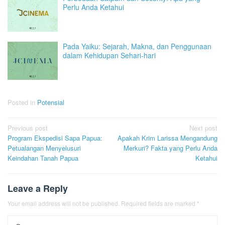
Perlu Anda Ketahui
Pada Yaiku: Sejarah, Makna, dan Penggunaan
dalam Kehidupan Sehari-hari
Posted in
Potensial
Post
Previous post
Next post
Program Ekspedisi Sapa Papua:
Apakah Krim Larissa Mengandung
navigation
Petualangan Menyelusuri
Merkuri? Fakta yang Perlu Anda
Keindahan Tanah Papua
Ketahui
Leave a Reply
Your email address will not be published.
Required fields are marked
*