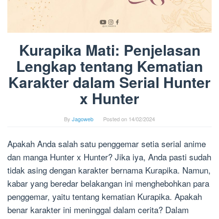
Kurapika Mati: Penjelasan
Lengkap tentang Kematian
Karakter dalam Serial Hunter
x Hunter
By
Jagoweb
Posted on
14/02/2024
Apakah Anda salah satu penggemar setia serial anime
dan manga Hunter x Hunter? Jika iya, Anda pasti sudah
tidak asing dengan karakter bernama Kurapika. Namun,
kabar yang beredar belakangan ini menghebohkan para
penggemar, yaitu tentang kematian Kurapika. Apakah
benar karakter ini meninggal dalam cerita? Dalam