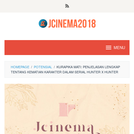
Skip
to
content
MENU
HOMEPAGE
/
POTENSIAL
/
KURAPIKA MATI: PENJELASAN LENGKAP
TENTANG KEMATIAN KARAKTER DALAM SERIAL HUNTER X HUNTER