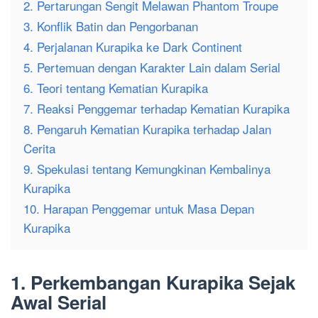
2. Pertarungan Sengit Melawan Phantom Troupe
3. Konflik Batin dan Pengorbanan
4. Perjalanan Kurapika ke Dark Continent
5. Pertemuan dengan Karakter Lain dalam Serial
6. Teori tentang Kematian Kurapika
7. Reaksi Penggemar terhadap Kematian Kurapika
8. Pengaruh Kematian Kurapika terhadap Jalan
Cerita
9. Spekulasi tentang Kemungkinan Kembalinya
Kurapika
10. Harapan Penggemar untuk Masa Depan
Kurapika
1. Perkembangan Kurapika Sejak
Awal Serial