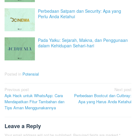
Perbedaan Satpam dan Security: Apa yang
Perlu Anda Ketahui
Pada Yaiku: Sejarah, Makna, dan Penggunaan
dalam Kehidupan Sehari-hari
Posted in
Potensial
Post
Previous post
Next post
Apk Hack untuk WhatsApp: Cara
Perbedaan Bootcut dan Cutbray:
navigation
Mendapatkan Fitur Tambahan dan
Apa yang Harus Anda Ketahui
Tips Aman Menggunakannya
Leave a Reply
Your email address will not be published.
Required fields are marked
*