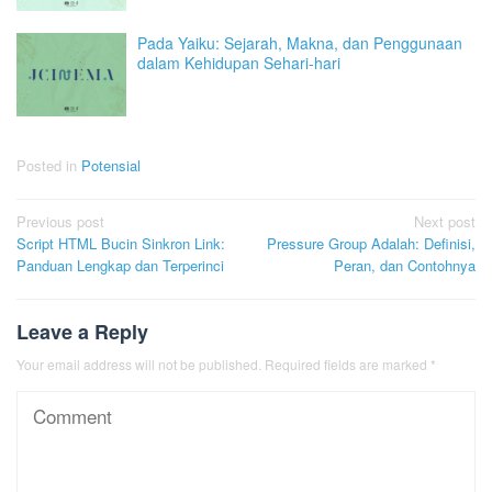
Pada Yaiku: Sejarah, Makna, dan Penggunaan
dalam Kehidupan Sehari-hari
Posted in
Potensial
Post
Previous post
Next post
Script HTML Bucin Sinkron Link:
Pressure Group Adalah: Definisi,
navigation
Panduan Lengkap dan Terperinci
Peran, dan Contohnya
Leave a Reply
Your email address will not be published.
Required fields are marked
*