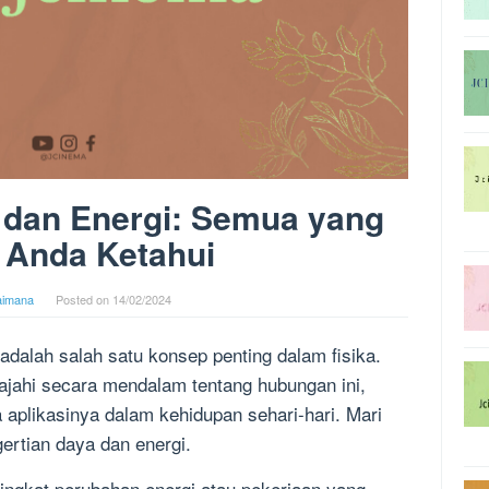
dan Energi: Semua yang
 Anda Ketahui
aimana
Posted on
14/02/2024
dalah salah satu konsep penting dalam fisika.
elajahi secara mendalam tentang hubungan ini,
a aplikasinya dalam kehidupan sehari-hari. Mari
rtian daya dan energi.
tingkat perubahan energi atau pekerjaan yang