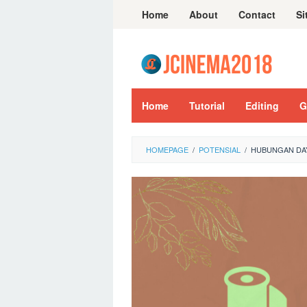
Skip
Home
About
Contact
Si
to
content
Home
Tutorial
Editing
G
HOMEPAGE
/
POTENSIAL
/
HUBUNGAN DAY