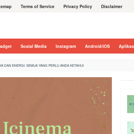
temap
Terms of Service
Privacy Policy
Disclaimer
adget
Sosial Media
Instagram
Android/iOS
Aplikas
A DAN ENERGI: SEMUA YANG PERLU ANDA KETAHUI