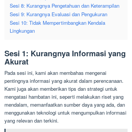
Sesi 8: Kurangnya Pengetahuan dan Keterampilan
Sesi 9: Kurangnya Evaluasi dan Pengukuran
Sesi 10: Tidak Mempertimbangkan Kendala
Lingkungan
Sesi 1: Kurangnya Informasi yang
Akurat
Pada sesi ini, kami akan membahas mengenai
pentingnya informasi yang akurat dalam perencanaan.
Kami juga akan memberikan tips dan strategi untuk
mengatasi hambatan ini, seperti melakukan riset yang
mendalam, memanfaatkan sumber daya yang ada, dan
menggunakan teknologi untuk mengumpulkan informasi
yang relevan dan terkini.