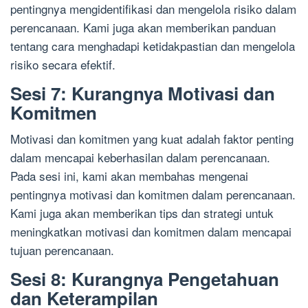
pentingnya mengidentifikasi dan mengelola risiko dalam
perencanaan. Kami juga akan memberikan panduan
tentang cara menghadapi ketidakpastian dan mengelola
risiko secara efektif.
Sesi 7: Kurangnya Motivasi dan
Komitmen
Motivasi dan komitmen yang kuat adalah faktor penting
dalam mencapai keberhasilan dalam perencanaan.
Pada sesi ini, kami akan membahas mengenai
pentingnya motivasi dan komitmen dalam perencanaan.
Kami juga akan memberikan tips dan strategi untuk
meningkatkan motivasi dan komitmen dalam mencapai
tujuan perencanaan.
Sesi 8: Kurangnya Pengetahuan
dan Keterampilan