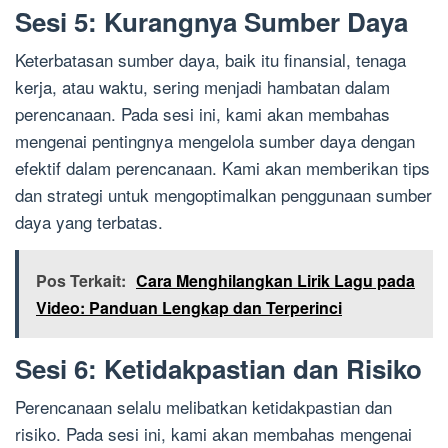
Sesi 5: Kurangnya Sumber Daya
Keterbatasan sumber daya, baik itu finansial, tenaga
kerja, atau waktu, sering menjadi hambatan dalam
perencanaan. Pada sesi ini, kami akan membahas
mengenai pentingnya mengelola sumber daya dengan
efektif dalam perencanaan. Kami akan memberikan tips
dan strategi untuk mengoptimalkan penggunaan sumber
daya yang terbatas.
Pos Terkait:
Cara Menghilangkan Lirik Lagu pada
Video: Panduan Lengkap dan Terperinci
Sesi 6: Ketidakpastian dan Risiko
Perencanaan selalu melibatkan ketidakpastian dan
risiko. Pada sesi ini, kami akan membahas mengenai