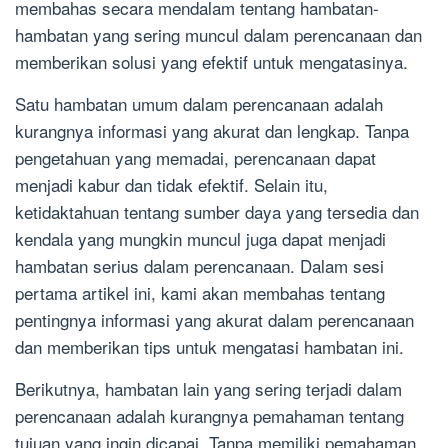
membahas secara mendalam tentang hambatan-
hambatan yang sering muncul dalam perencanaan dan
memberikan solusi yang efektif untuk mengatasinya.
Satu hambatan umum dalam perencanaan adalah
kurangnya informasi yang akurat dan lengkap. Tanpa
pengetahuan yang memadai, perencanaan dapat
menjadi kabur dan tidak efektif. Selain itu,
ketidaktahuan tentang sumber daya yang tersedia dan
kendala yang mungkin muncul juga dapat menjadi
hambatan serius dalam perencanaan. Dalam sesi
pertama artikel ini, kami akan membahas tentang
pentingnya informasi yang akurat dalam perencanaan
dan memberikan tips untuk mengatasi hambatan ini.
Berikutnya, hambatan lain yang sering terjadi dalam
perencanaan adalah kurangnya pemahaman tentang
tujuan yang ingin dicapai. Tanpa memiliki pemahaman