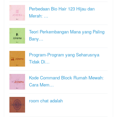
Perbedaan Bio Hair 123 Hijau dan
Merah: …
Teori Perkembangan Mana yang Paling
Bany…
Program-Program yang Seharusnya
Tidak Di…
Kode Command Block Rumah Mewah:
Cara Mem…
room chat adalah