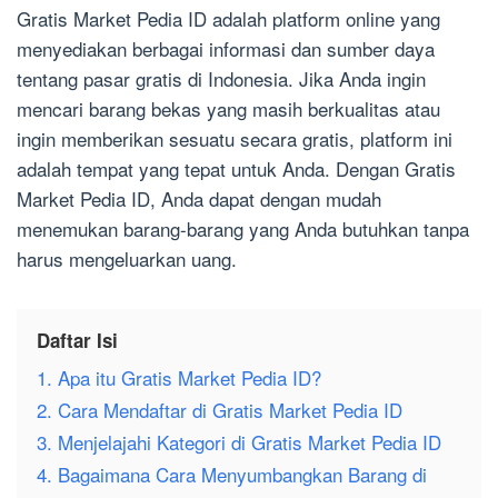
Gratis Market Pedia ID adalah platform online yang
menyediakan berbagai informasi dan sumber daya
tentang pasar gratis di Indonesia. Jika Anda ingin
mencari barang bekas yang masih berkualitas atau
ingin memberikan sesuatu secara gratis, platform ini
adalah tempat yang tepat untuk Anda. Dengan Gratis
Market Pedia ID, Anda dapat dengan mudah
menemukan barang-barang yang Anda butuhkan tanpa
harus mengeluarkan uang.
Daftar Isi
1. Apa itu Gratis Market Pedia ID?
2. Cara Mendaftar di Gratis Market Pedia ID
3. Menjelajahi Kategori di Gratis Market Pedia ID
4. Bagaimana Cara Menyumbangkan Barang di