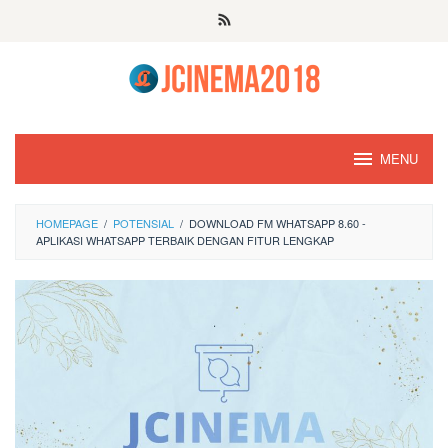
Skip
to
content
MENU
HOMEPAGE
/
POTENSIAL
/
DOWNLOAD FM WHATSAPP 8.60 -
APLIKASI WHATSAPP TERBAIK DENGAN FITUR LENGKAP