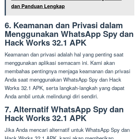
dan Panduan Lengkap
6. Keamanan dan Privasi dalam
Menggunakan WhatsApp Spy dan
Hack Works 32.1 APK
Keamanan dan privasi adalah hal yang penting saat
menggunakan aplikasi semacam ini. Kami akan
membahas pentingnya menjaga keamanan dan privasi
Anda saat menggunakan WhatsApp Spy dan Hack
Works 32.1 APK, serta langkah-langkah yang dapat
Anda ambil untuk melindungi diri sendiri.
7. Alternatif WhatsApp Spy dan
Hack Works 32.1 APK
Jika Anda mencari alternatif untuk WhatsApp Spy dan
Hack Works 32.1 APK, kami akan memberikan