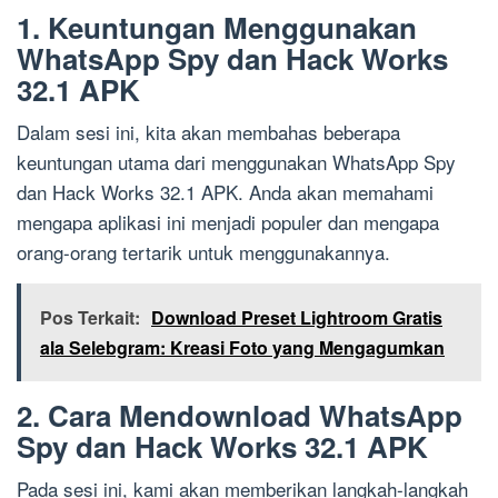
1. Keuntungan Menggunakan
WhatsApp Spy dan Hack Works
32.1 APK
Dalam sesi ini, kita akan membahas beberapa
keuntungan utama dari menggunakan WhatsApp Spy
dan Hack Works 32.1 APK. Anda akan memahami
mengapa aplikasi ini menjadi populer dan mengapa
orang-orang tertarik untuk menggunakannya.
Pos Terkait:
Download Preset Lightroom Gratis
ala Selebgram: Kreasi Foto yang Mengagumkan
2. Cara Mendownload WhatsApp
Spy dan Hack Works 32.1 APK
Pada sesi ini, kami akan memberikan langkah-langkah