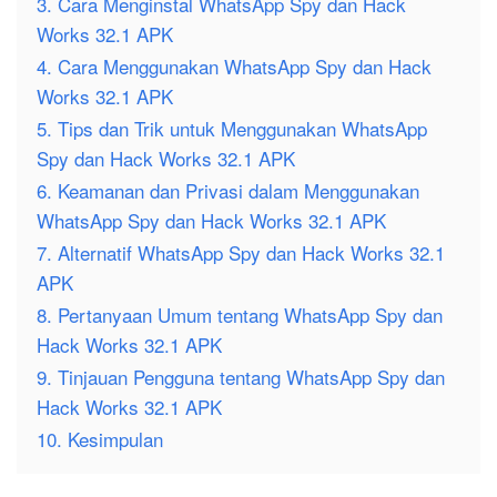
3. Cara Menginstal WhatsApp Spy dan Hack
Works 32.1 APK
4. Cara Menggunakan WhatsApp Spy dan Hack
Works 32.1 APK
5. Tips dan Trik untuk Menggunakan WhatsApp
Spy dan Hack Works 32.1 APK
6. Keamanan dan Privasi dalam Menggunakan
WhatsApp Spy dan Hack Works 32.1 APK
7. Alternatif WhatsApp Spy dan Hack Works 32.1
APK
8. Pertanyaan Umum tentang WhatsApp Spy dan
Hack Works 32.1 APK
9. Tinjauan Pengguna tentang WhatsApp Spy dan
Hack Works 32.1 APK
10. Kesimpulan