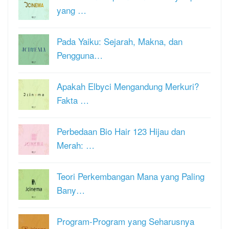
yang …
Pada Yaiku: Sejarah, Makna, dan
Pengguna…
Apakah Elbyci Mengandung Merkuri?
Fakta …
Perbedaan Bio Hair 123 Hijau dan
Merah: …
Teori Perkembangan Mana yang Paling
Bany…
Program-Program yang Seharusnya