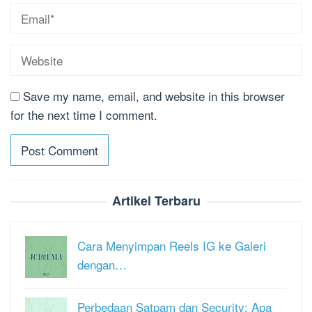
Save my name, email, and website in this browser
for the next time I comment.
Artikel Terbaru
Cara Menyimpan Reels IG ke Galeri
dengan…
Perbedaan Satpam dan Security: Apa