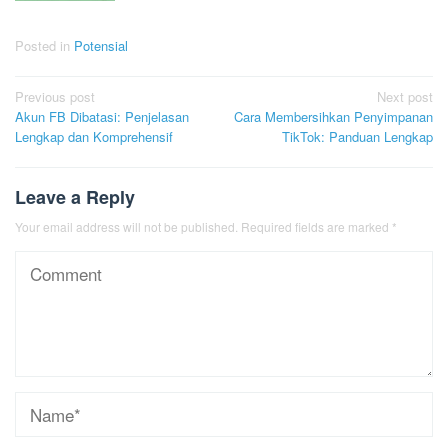
Posted in
Potensial
Post
Previous post
Next post
Akun FB Dibatasi: Penjelasan
Cara Membersihkan Penyimpanan
navigation
Lengkap dan Komprehensif
TikTok: Panduan Lengkap
Leave a Reply
Your email address will not be published.
Required fields are marked
*