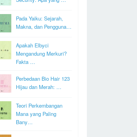
Pada Yaiku: Sejarah,
Makna, dan Pengguna…
Apakah Elbyci
Mengandung Merkuri?
Fakta …
Perbedaan Bio Hair 123
Hijau dan Merah: …
Teori Perkembangan
Mana yang Paling
Bany…