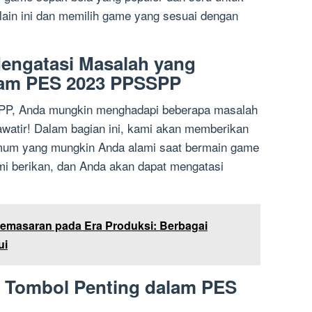
 lain ini dan memilih game yang sesuai dengan
engatasi Masalah yang
lam PES 2023 PPSSPP
P, Anda mungkin menghadapi beberapa masalah
awatir! Dalam bagian ini, kami akan memberikan
umum yang mungkin Anda alami saat bermain game
ami berikan, dan Anda akan dapat mengatasi
emasaran pada Era Produksi: Berbagai
ui
an Tombol Penting dalam PES