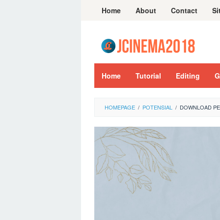
Skip
Home
About
Contact
Si
to
content
Home
Tutorial
Editing
G
HOMEPAGE
/
POTENSIAL
/
DOWNLOAD PES