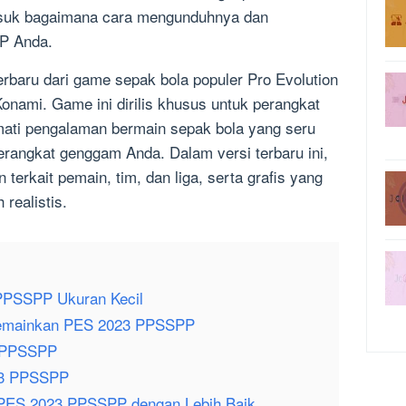
masuk bagaimana cara mengunduhnya dan
SP Anda.
baru dari game sepak bola populer Pro Evolution
nami. Game ini dirilis khusus untuk perangkat
ati pengalaman bermain sepak bola yang seru
rangkat genggam Anda. Dalam versi terbaru ini,
rkait pemain, tim, dan liga, serta grafis yang
 realistis.
PPSSPP Ukuran Kecil
 Memainkan PES 2023 PPSSPP
3 PPSSPP
023 PPSSPP
n PES 2023 PPSSPP dengan Lebih Baik