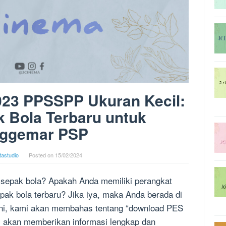
23 PPSSPP Ukuran Kecil:
 Bola Terbaru untuk
ggemar PSP
tastudio
Posted on
15/02/2024
sepak bola? Apakah Anda memiliki perangkat
ak bola terbaru? Jika iya, maka Anda berada di
 ini, kami akan membahas tentang “download PES
 akan memberikan informasi lengkap dan