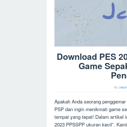
Download PES 20
Game Sepak
Pen
By
Jakar
Apakah Anda seorang penggemar 
PSP dan ingin menikmati game sep
tempat yang tepat! Dalam artikel
2023 PPSSPP ukuran kecil”. Kami