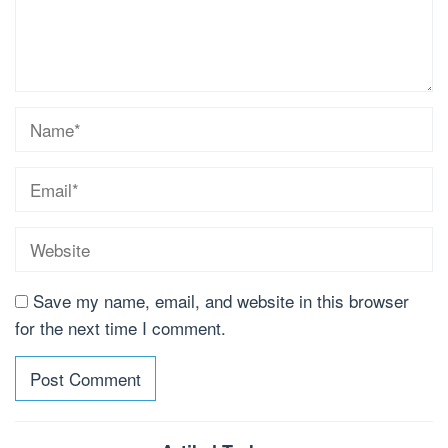
Save my name, email, and website in this browser
for the next time I comment.