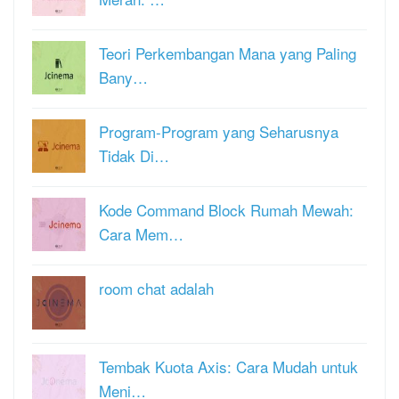
Teori Perkembangan Mana yang Paling
Bany…
Program-Program yang Seharusnya
Tidak Di…
Kode Command Block Rumah Mewah:
Cara Mem…
room chat adalah
Tembak Kuota Axis: Cara Mudah untuk
Meni…