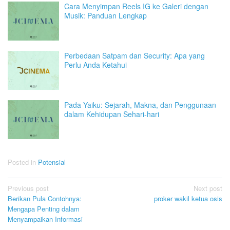
Cara Menyimpan Reels IG ke Galeri dengan
Musik: Panduan Lengkap
Perbedaan Satpam dan Security: Apa yang
Perlu Anda Ketahui
Pada Yaiku: Sejarah, Makna, dan Penggunaan
dalam Kehidupan Sehari-hari
Posted in
Potensial
Post
Previous post
Next post
Berikan Pula Contohnya:
proker wakil ketua osis
navigation
Mengapa Penting dalam
Menyampaikan Informasi