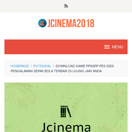
Skip
to
content
MENU
HOMEPAGE
/
POTENSIAL
/
DOWNLOAD GAME PPSSPP PES 2023:
PENGALAMAN SEPAK BOLA TERBAIK DI UJUNG JARI ANDA