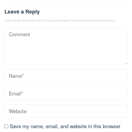
Leave a Reply
Your email address will not be published.
Required fields are marked
*
Save my name, email, and website in this browser