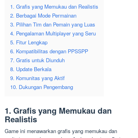
1. Grafis yang Memukau dan Realistis
2. Berbagai Mode Permainan
3. Pilihan Tim dan Pemain yang Luas
4. Pengalaman Multiplayer yang Seru
5. Fitur Lengkap
6. Kompatibilitas dengan PPSSPP
7. Gratis untuk Diunduh
8. Update Berkala
9. Komunitas yang Aktif
10. Dukungan Pengembang
1. Grafis yang Memukau dan
Realistis
Game ini menawarkan grafis yang memukau dan