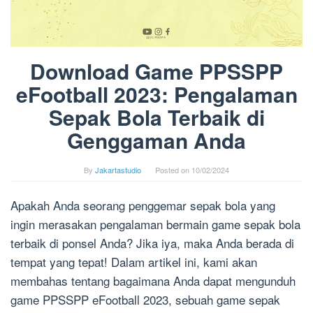
Download Game PPSSPP
eFootball 2023: Pengalaman
Sepak Bola Terbaik di
Genggaman Anda
By
Jakartastudio
Posted on
10/02/2024
Apakah Anda seorang penggemar sepak bola yang
ingin merasakan pengalaman bermain game sepak bola
terbaik di ponsel Anda? Jika iya, maka Anda berada di
tempat yang tepat! Dalam artikel ini, kami akan
membahas tentang bagaimana Anda dapat mengunduh
game PPSSPP eFootball 2023, sebuah game sepak