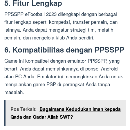
5. Fitur Lengkap
PPSSPP eFootball 2023 dilengkapi dengan berbagai
fitur lengkap seperti kompetisi, transfer pemain, dan
lainnya. Anda dapat mengatur strategi tim, melatih
pemain, dan mengelola klub Anda sendiri.
6. Kompatibilitas dengan PPSSPP
Game ini kompatibel dengan emulator PPSSPP, yang
berarti Anda dapat memainkannya di ponsel Android
atau PC Anda. Emulator ini memungkinkan Anda untuk
menjalankan game PSP di perangkat Anda tanpa
masalah.
Pos Terkait:
Bagaimana Kedudukan Iman kepada
Qada dan Qadar Allah SWT?