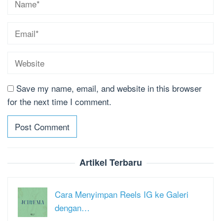
Save my name, email, and website in this browser
for the next time I comment.
Artikel Terbaru
Cara Menyimpan Reels IG ke Galeri
dengan…