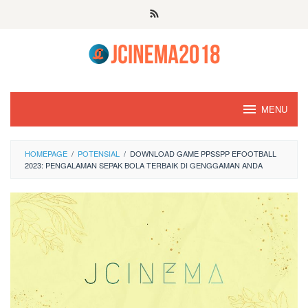
Skip
to
content
MENU
HOMEPAGE
/
POTENSIAL
/
DOWNLOAD GAME PPSSPP EFOOTBALL
2023: PENGALAMAN SEPAK BOLA TERBAIK DI GENGGAMAN ANDA