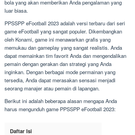
bola yang akan memberikan Anda pengalaman yang
luar biasa.
PPSSPP eFootball 2023 adalah versi terbaru dari seri
game eFootball yang sangat populer. Dikembangkan
oleh Konami, game ini menawarkan grafis yang
memukau dan gameplay yang sangat realistis. Anda
dapat memainkan tim favorit Anda dan mengendalikan
pemain dengan gerakan dan strategi yang Anda
inginkan. Dengan berbagai mode permainan yang
tersedia, Anda dapat merasakan sensasi menjadi
seorang manajer atau pemain di lapangan.
Berikut ini adalah beberapa alasan mengapa Anda
harus mengunduh game PPSSPP eFootball 2023:
Daftar Isi