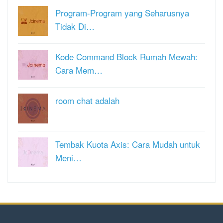
Program-Program yang Seharusnya
Tidak Di…
Kode Command Block Rumah Mewah:
Cara Mem…
room chat adalah
Tembak Kuota Axis: Cara Mudah untuk
Meni…