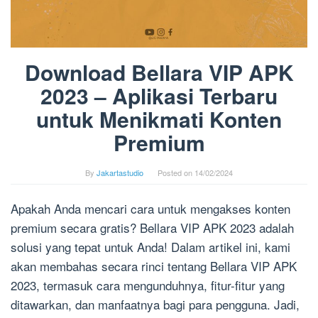
Download Bellara VIP APK
2023 – Aplikasi Terbaru
untuk Menikmati Konten
Premium
By
Jakartastudio
Posted on
14/02/2024
Apakah Anda mencari cara untuk mengakses konten
premium secara gratis? Bellara VIP APK 2023 adalah
solusi yang tepat untuk Anda! Dalam artikel ini, kami
akan membahas secara rinci tentang Bellara VIP APK
2023, termasuk cara mengunduhnya, fitur-fitur yang
ditawarkan, dan manfaatnya bagi para pengguna. Jadi,