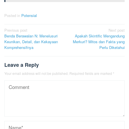
Posted in
Potensial
Post
Previous post
Next post
Benda Berawalan N: Menelusuri
Apakah Skintific Mengandung
navigation
Keunikan, Detail, dan Kekayaan
Merkuri? Mitos dan Fakta yang
Komprehensifnya
Perlu Diketahui
Leave a Reply
Your email address will not be published.
Required fields are marked
*