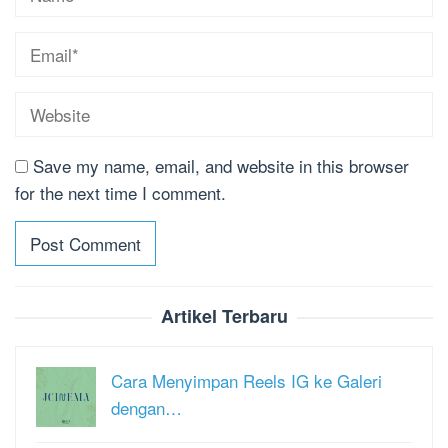
Save my name, email, and website in this browser
for the next time I comment.
Artikel Terbaru
Cara Menyimpan Reels IG ke Galeri
dengan…