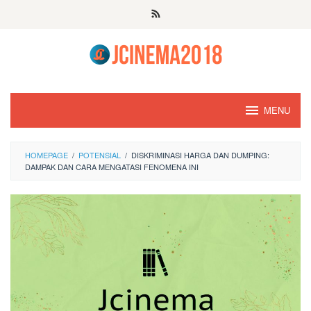
Skip
to
content
MENU
HOMEPAGE
/
POTENSIAL
/
DISKRIMINASI HARGA DAN DUMPING:
DAMPAK DAN CARA MENGATASI FENOMENA INI