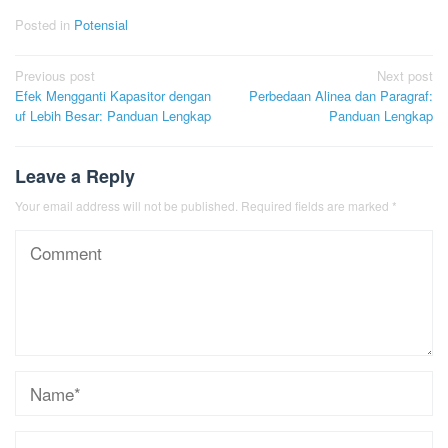
Posted in
Potensial
Post
Previous post
Next post
Efek Mengganti Kapasitor dengan
Perbedaan Alinea dan Paragraf:
navigation
uf Lebih Besar: Panduan Lengkap
Panduan Lengkap
Leave a Reply
Your email address will not be published.
Required fields are marked
*