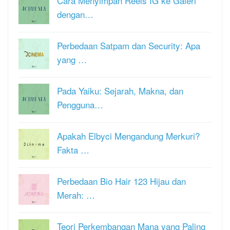
Cara Menyimpan Reels IG ke Galeri
dengan…
Perbedaan Satpam dan Security: Apa
yang …
Pada Yaiku: Sejarah, Makna, dan
Pengguna…
Apakah Elbyci Mengandung Merkuri?
Fakta …
Perbedaan Bio Hair 123 Hijau dan
Merah: …
Teori Perkembangan Mana yang Paling