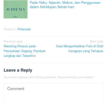
Pada Yaiku: Sejarah, Makna, dan Penggunaan
dalam Kehidupan Sehari-hari
Posted in
Potensial
Post
Previous post
Next post
Rekening Khusus pada
Cara Mengembalikan Foto di Draft
navigation
Perusahaan Dagang: Panduan
Instagram yang Terhapus
Lengkap dan Terperinci
Leave a Reply
Your email address will not be published.
Required fields are marked
*