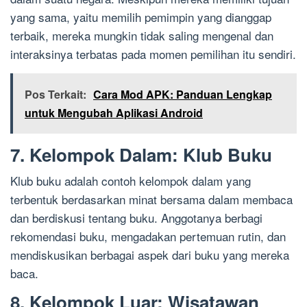
yang sama, yaitu memilih pemimpin yang dianggap
terbaik, mereka mungkin tidak saling mengenal dan
interaksinya terbatas pada momen pemilihan itu sendiri.
Pos Terkait:
Cara Mod APK: Panduan Lengkap
untuk Mengubah Aplikasi Android
7. Kelompok Dalam: Klub Buku
Klub buku adalah contoh kelompok dalam yang
terbentuk berdasarkan minat bersama dalam membaca
dan berdiskusi tentang buku. Anggotanya berbagi
rekomendasi buku, mengadakan pertemuan rutin, dan
mendiskusikan berbagai aspek dari buku yang mereka
baca.
8. Kelompok Luar: Wisatawan