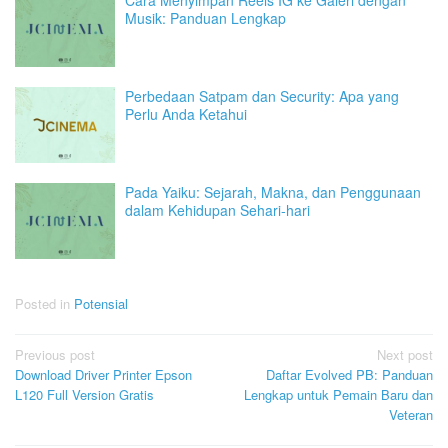
Cara Menyimpan Reels IG ke Galeri dengan
Musik: Panduan Lengkap
Perbedaan Satpam dan Security: Apa yang
Perlu Anda Ketahui
Pada Yaiku: Sejarah, Makna, dan Penggunaan
dalam Kehidupan Sehari-hari
Posted in
Potensial
Post
Previous post
Next post
Download Driver Printer Epson
Daftar Evolved PB: Panduan
navigation
L120 Full Version Gratis
Lengkap untuk Pemain Baru dan
Veteran