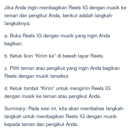
Jika Anda ingin membagikan Reels IG dengan musik ke
teman dan pengikut Anda, berikut adalah langkah-
langkahnya:
a. Buka Reels IG dengan musik yang ingin Anda
bagikan.
b. Ketuk ikon “Kirim ke” di bawah layar Reels.
c. Pilih teman atau pengikut yang ingin Anda bagikan
Reels dengan musik tersebut.
d. Ketuk tombol “Kirim” untuk mengirim Reels IG
dengan musik ke teman atau pengikut Anda.
Summary: Pada sesi ini, kita akan membahas langkah-
langkah untuk membagikan Reels IG dengan musik
kepada teman dan pengikut Anda.