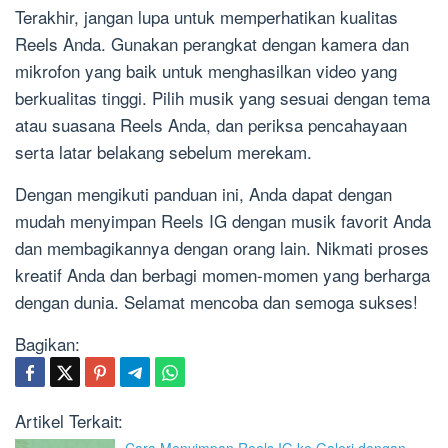
Terakhir, jangan lupa untuk memperhatikan kualitas
Reels Anda. Gunakan perangkat dengan kamera dan
mikrofon yang baik untuk menghasilkan video yang
berkualitas tinggi. Pilih musik yang sesuai dengan tema
atau suasana Reels Anda, dan periksa pencahayaan
serta latar belakang sebelum merekam.
Dengan mengikuti panduan ini, Anda dapat dengan
mudah menyimpan Reels IG dengan musik favorit Anda
dan membagikannya dengan orang lain. Nikmati proses
kreatif Anda dan berbagi momen-momen yang berharga
dengan dunia. Selamat mencoba dan semoga sukses!
Bagikan:
Artikel Terkait: