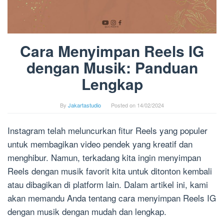
Cara Menyimpan Reels IG
dengan Musik: Panduan
Lengkap
By
Jakartastudio
Posted on
14/02/2024
Instagram telah meluncurkan fitur Reels yang populer
untuk membagikan video pendek yang kreatif dan
menghibur. Namun, terkadang kita ingin menyimpan
Reels dengan musik favorit kita untuk ditonton kembali
atau dibagikan di platform lain. Dalam artikel ini, kami
akan memandu Anda tentang cara menyimpan Reels IG
dengan musik dengan mudah dan lengkap.