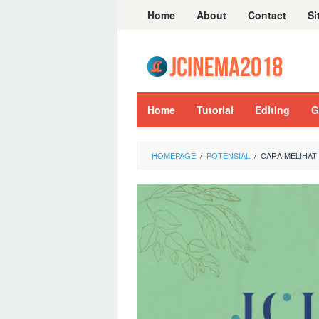
Skip
Home
About
Contact
Si
to
content
Home
Tutorial
Editing
G
HOMEPAGE
/
POTENSIAL
/
CARA MELIHAT