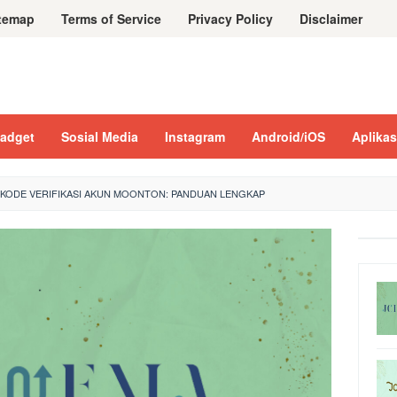
temap
Terms of Service
Privacy Policy
Disclaimer
adget
Sosial Media
Instagram
Android/iOS
Aplikas
 KODE VERIFIKASI AKUN MOONTON: PANDUAN LENGKAP