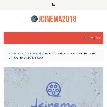
Skip
to
content
MENU
HOMEPAGE
/
POTENSIAL
/
BUKU IPS KELAS 5: PANDUAN LENGKAP
UNTUK PENDIDIKAN SISWA