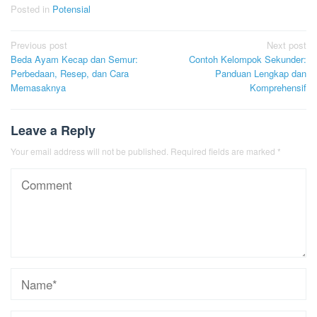
Posted in
Potensial
Post
Previous post
Next post
Beda Ayam Kecap dan Semur:
Contoh Kelompok Sekunder:
navigation
Perbedaan, Resep, dan Cara
Panduan Lengkap dan
Memasaknya
Komprehensif
Leave a Reply
Your email address will not be published.
Required fields are marked
*