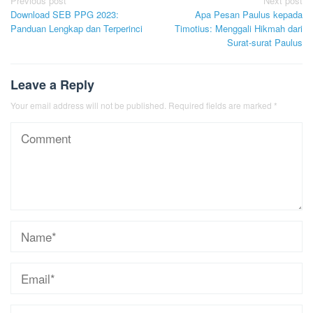
Post
Previous post
Next post
Download SEB PPG 2023:
Apa Pesan Paulus kepada
navigation
Panduan Lengkap dan Terperinci
Timotius: Menggali Hikmah dari
Surat-surat Paulus
Leave a Reply
Your email address will not be published.
Required fields are marked
*